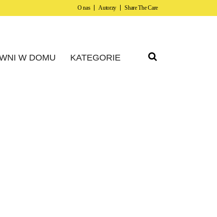
O nas
Autorzy
Share The Care
WNI W DOMU
KATEGORIE