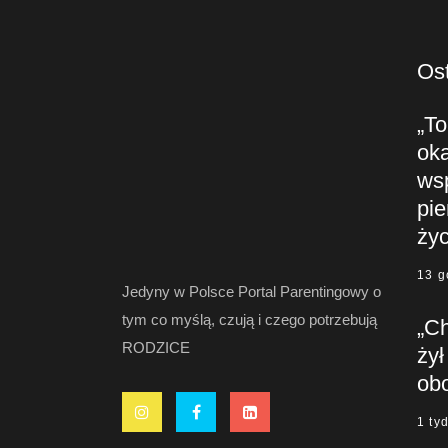
Ost
„To
oka
ws
pie
życ
13 g
Jedyny w Polsce Portal Parentingowy o
tym co myślą, czują i czego potrzebują
„C
RODZICE
żył
ob
1 ty