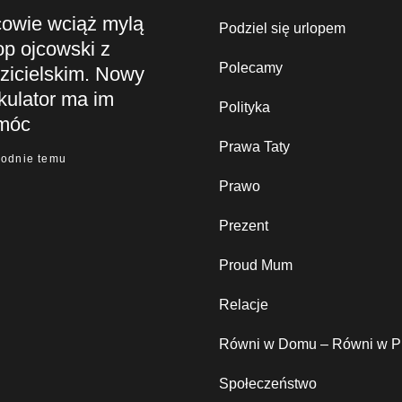
cowie wciąż mylą
Podziel się urlopem
op ojcowski z
Polecamy
zicielskim. Nowy
kulator ma im
Polityka
móc
Prawa Taty
godnie temu
Prawo
Prezent
Proud Mum
Relacje
Równi w Domu – Równi w P
Społeczeństwo