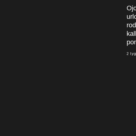
Oj
url
rod
kal
po
2 ty