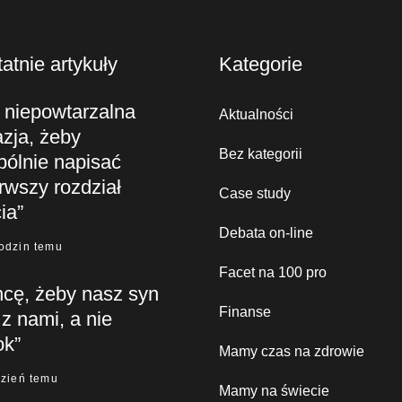
atnie artykuły
Kategorie
 niepowtarzalna
Aktualności
zja, żeby
Bez kategorii
pólnie napisać
rwszy rozdział
Case study
ia”
Debata on-line
odzin temu
Facet na 100 pro
hcę, żeby nasz syn
Finanse
 z nami, a nie
ok”
Mamy czas na zdrowie
dzień temu
Mamy na świecie