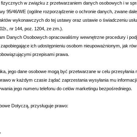
sób fizycznych w związku z przetwarzaniem danych osobowych i w s
ywy 95/46/WE (ogólne rozporządzenie o ochronie danych, zwane dal
 aktów wykonawczych do tej ustawy oraz ustawie o świadczeniu usł
02r., nr 144, poz. 1204, ze zm.).
am Danych Osobowych opracowaliśmy wewnętrzne procedury i podjęl
 zapobiegające ich udostępnieniu osobom nieupoważnionym, jak rów
 obowiązującymi przepisami prawa.
ka, jego dane osobowe mogą być przetwarzane w celu przesyłania m
 prawo w każdym czasie żądać zaprzestania wysyłania mu informacj
ywania jego numeru telefonu do celów marketingu bezpośredniego.
bowe Dotyczą, przysługuje prawo:
,