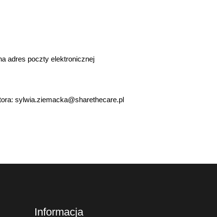
a adres poczty elektronicznej
tora: sylwia.ziemacka@sharethecare.pl
Informacja