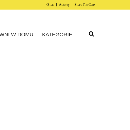
O nas
Autorzy
Share The Care
WNI W DOMU
KATEGORIE
i