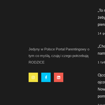
„To 
żeby
pier
14 g
„Chc
Jedyny w Polsce Portal Parentingowy o
nami
tym co myślą, czują i czego potrzebują
RODZICE
1 ty
Ojco
ojco
Nowy
pom