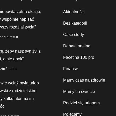
niepowtarzalna okazja,
Aktualności
 wspólnie napisać
Bez kategorii
wszy rozdział życia”
Case study
odzin temu
Debata on-line
ę, żeby nasz syn żył z
Facet na 100 pro
, a nie obok”
Finanse
dzień temu
Mamy czas na zdrowie
wie wciąż mylą urlop
wski z rodzicielskim.
Mamy na świecie
 kalkulator ma im
Podziel się urlopem
óc
Polecamy