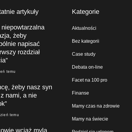
atnie artykuły
Kategorie
 niepowtarzalna
Aktualności
zja, żeby
Bez kategorii
pólnie napisać
rwszy rozdział
Case study
ia”
Debata on-line
ień temu
Facet na 100 pro
hcę, żeby nasz syn
Finanse
 z nami, a nie
ok”
Mamy czas na zdrowie
dzień temu
Mamy na świecie
cowie wciąż mylą
Podziel się urlopem