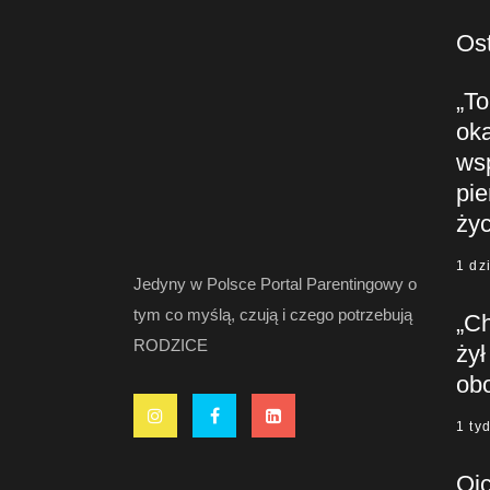
Ost
„To
oka
ws
pie
życ
1 dz
Jedyny w Polsce Portal Parentingowy o
tym co myślą, czują i czego potrzebują
„C
RODZICE
żył
ob
1 ty
Oj