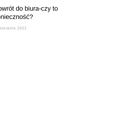
wrót do biura-czy to
onieczność?
 sierpnia 2022