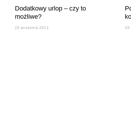
Dodatkowy urlop – czy to
Po
możliwe?
k
15 września 2022
30