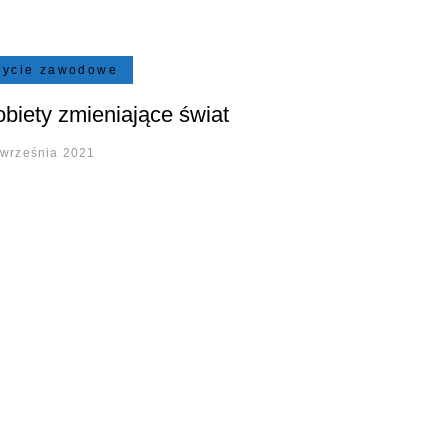
życie zawodowe
biety zmieniające świat
 września 2021