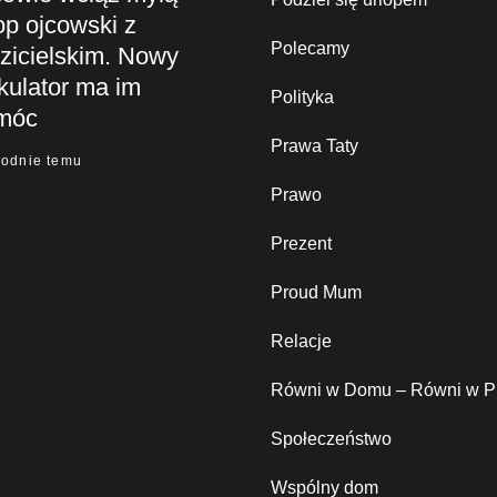
op ojcowski z
Polecamy
zicielskim. Nowy
kulator ma im
Polityka
móc
Prawa Taty
godnie temu
Prawo
Prezent
Proud Mum
Relacje
Równi w Domu – Równi w P
Społeczeństwo
Wspólny dom