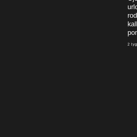
url
rod
kal
po
2 ty