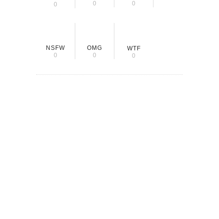
0
0
0
NSFW
OMG
WTF
0
0
0