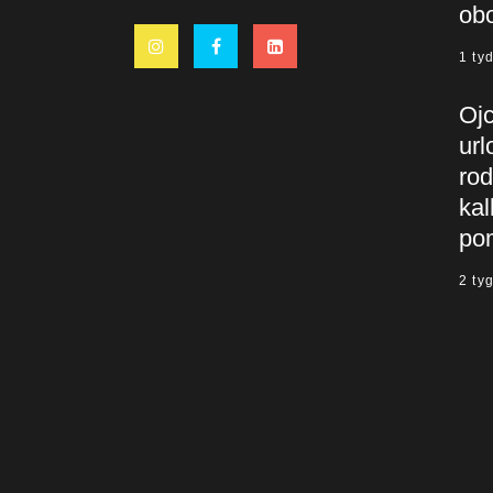
ob
1 ty
Oj
url
rod
kal
po
2 ty