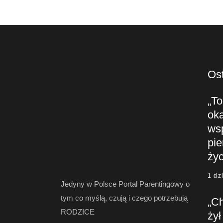
Ost
„To
oka
ws
pie
życ
1 dz
Jedyny w Polsce Portal Parentingowy o
tym co myślą, czują i czego potrzebują
„C
RODZICE
żył