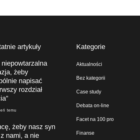
atnie artykuły
Kategorie
 niepowtarzalna
Aktualności
zja, żeby
Bez kategorii
pólnie napisać
rwszy rozdział
Case study
ia”
Debata on-line
ień temu
Facet na 100 pro
hcę, żeby nasz syn
Finanse
 z nami, a nie