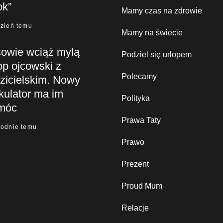
ok”
Mamy czas na zdrowie
dzień temu
Mamy na świecie
cowie wciąż mylą
Podziel się urlopem
op ojcowski z
Polecamy
zicielskim. Nowy
kulator ma im
Polityka
móc
Prawa Taty
godnie temu
Prawo
Prezent
Proud Mum
Relacje