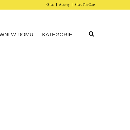
O nas
Autorzy
Share The Care
WNI W DOMU
KATEGORIE