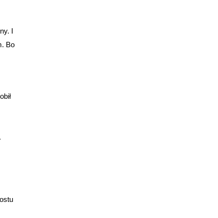
y. I
m. Bo
obił
.
ostu