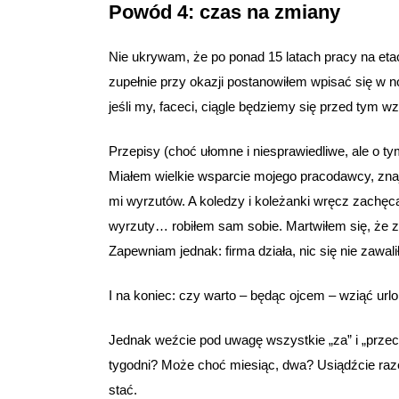
Powód 4: czas na zmiany
Nie ukrywam, że po ponad 15 latach pracy na eta
zupełnie przy okazji postanowiłem wpisać się w n
jeśli my, faceci, ciągle będziemy się przed tym w
Przepisy (choć ułomne i niesprawiedliwe, ale o t
Miałem wielkie wsparcie mojego pracodawcy, znajom
mi wyrzutów. A koledzy i koleżanki wręcz zachęcal
wyrzuty… robiłem sam sobie. Martwiłem się, że zo
Zapewniam jednak: firma działa, nic się nie zawali
I na koniec: czy warto – będąc ojcem – wziąć urlo
Jednak weźcie pod uwagę wszystkie „za” i „przeci
tygodni? Może choć miesiąc, dwa? Usiądźcie raze
stać.