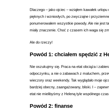
Dlaczego – jako ojciec – wziąłem kawałek urlopu m
pięknych i wzniosłych, po zwyczajne i przyziemne
ponumerowałem wszystkie powody. Ale nie jest tak,
miały znaczenie. Choć z czasem ich waga się zmie
Ale do rzeczy!
Powód 1: chciałem spędzić z He
Nie oszukujmy się. Praca na etat obciąża i zabie
odpoczynku, a nie o zabawach z maluchem, przewi
wieczory oraz weekendy. Tak wyglądało moje ojcos
bardziej obecny, zaangażowany, bliski. I – zapewn
etat nie mielibyśmy z Heleną tyle wspólnego czasu,
Powód 2: finanse