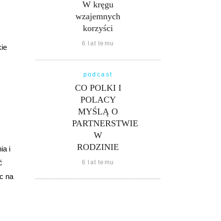
W kręgu
wzajemnych
korzyści
6 lat temu
kie
podcast
CO POLKI I
POLACY
MYŚLĄ O
PARTNERSTWIE
W
RODZINIE
ia i
ć
6 lat temu
ąc na