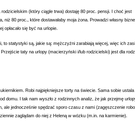
rodzicielskim (który ciągle trwa) dostaję 80 proc. pensji. I choć jest
a, niż 80 proc., które dostawałaby moja żona. Prowadzi własny biznes
ej opłacało się być na urlopie.
, to statystyki są, jakie są: mężczyźni zarabiają więcej, więc ich zas
rzejście taty na urlopy (macierzyński i/lub rodzicielski) jest dla rodz
kiernikiem. Robi najpiękniejsze torty na świecie. Sama sobie ustala
od domu. I tak nam wyszło z rodzinnych analiz, że jak przejmę urlopy
h, ale jednocześnie spędzać sporo czasu z nami (zagęszczenie robo
ziennie zaglądam do niej z Heleną w wózku (m.in. na karmienie).