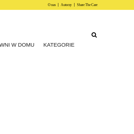
O nas
Autorzy
Share The Care
WNI W DOMU
KATEGORIE