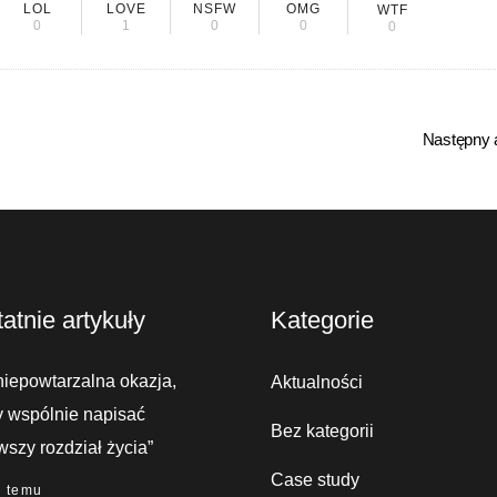
LOL
LOVE
NSFW
OMG
WTF
0
1
0
0
0
Następny a
atnie artykuły
Kategorie
niepowtarzalna okazja,
Aktualności
 wspólnie napisać
Bez kategorii
wszy rozdział życia”
Case study
i temu