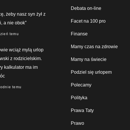
Debata on-line
ę, żeby nasz syn żył z
Facet na 100 pro
, a nie obok”
Finanse
dzień temu
Mamy czas na zdrowie
wie wciąż mylą urlop
wski z rodzicielskim.
Mamy na świecie
 kalkulator ma im
Podziel się urlopem
óc
Polecamy
godnie temu
Polityka
Prawa Taty
Prawo