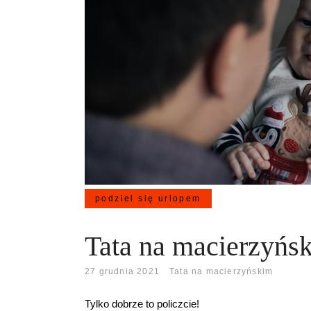
podziel się urlopem
Tata na macierzyńs
27 grudnia 2021
Tata na macierzyńskim
Tylko dobrze to policzcie!