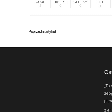
COOL
DISLIKE
GEEEKY
LIKE
2
0
0
1
Poprzedni artykuł
Ost
„To 
żeby
pier
2 dn