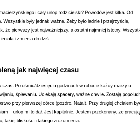
acierzyńskiego i cały urlop rodzicielski? Powodów jest kilka. Od
. Wszystkie były jednak ważne. Żeby było ładnie i przejrzyście,
 że pierwszy jest najważniejszy, a ostatni najmniej istotny. Wszyst
niała i zmienia do dziś.
leną jak najwięcej czasu
ra czas. Po ośmiu/dziesięciu godzinach w robocie każdy marzy o
janiu, śpiewaniu. Uciekają spacery, ważne chwile. Zostają popołudn
two przy pierwszej córce (pozdro, Nata!). Przy drugiej chciałem by
iam – urlop mi to dał. Jest kapitalnie. Jestem przekonany, że pracuj
 takiej bliskości i takiego zrozumienia.