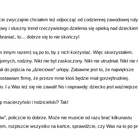
cie zwyczajnie chciałem też odpocząć od codziennej zawodowej rutyn
owy i słuszny trend rzeczywistego dzielenia się opieką nad dzieckie
zbraniać, to… dobrze się to nie skończy!
ym innym razem) są po to, by z nich korzystać. Więc skorzystałem.
ych, rodziny. Nikt nie był zaskoczony. Nikt nie utrudniał. Nikt nie r
i do pójścia na „dzieciowe” urlopy. Zabawne jest to, że największe
stawiam firmę, że przeze mnie ktoś będzie miał gorzej/trudniej.
ło. I u Was też się nie zawali! No i naprawdę: dziecko jest ważniejsze
p macierzyński i rodzicielski? Tak!
w”, policzcie to dobrze. Może nie musicie od razu brać kilkunastu
m, rozpiszcie wszystko na kartce, sprawdźcie, czy Was na to po pr