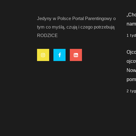
„Chc
Jedyny w Polsce Portal Parentingowy o
nami
tym co myślą, czują i czego potrzebują
RODZICE
1 ty
Ojco
ojco
Nowy
pom
2 ty