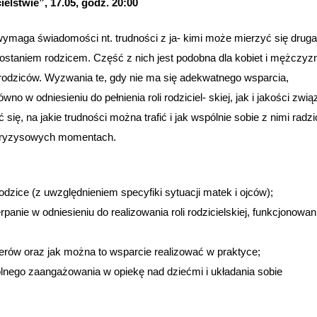
lstwie”, 17.05, godz. 20:00
 wymaga świadomości nt. trudności z ja- kimi może mierzyć się druga
staniem rodzicem. Część z nich jest podobna dla kobiet i mężczyz
 rodziców. Wyzwania te, gdy nie ma się adekwatnego wsparcia,
no w odniesieniu do pełnienia roli rodziciel- skiej, jak i jakości zwią
ię, na jakie trudności można trafić i jak wspólnie sobie z nimi radzi
w kryzysowych momentach.
odzice (z uwzględnieniem specyfiki sytuacji matek i ojców);
rpanie w odniesieniu do realizowania roli rodzicielskiej, funkcjonowan
nerów oraz jak można to wsparcie realizować w praktyce;
lnego zaangażowania w opiekę nad dziećmi i układania sobie