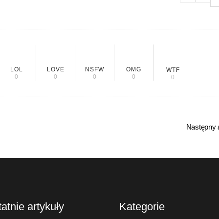
LOL
LOVE
NSFW
OMG
WTF
0
0
0
0
0
Następny a
atnie artykuły
Kategorie