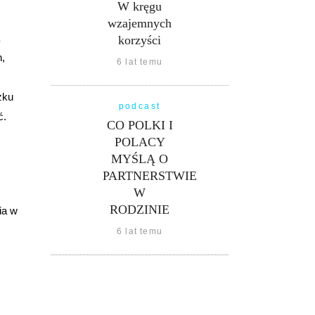
W kręgu
wzajemnych
korzyści
n,
6 lat temu
zku
podcast
ć.
CO POLKI I
POLACY
MYŚLĄ O
PARTNERSTWIE
W
RODZINIE
ia w
6 lat temu