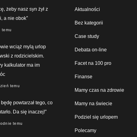
ę, żeby nasz syn żył z
Aktualności
, a nie obok”
Bez kategorii
i temu
Case study
wie wciąż mylą urlop
Debata on-line
wski z rodzicielskim.
Facet na 100 pro
 kalkulator ma im
óc
Finanse
dzień temu
Mamy czas na zdrowie
 będę powtarzał tego, co
Mamy na świecie
utarło. Da się inaczej!”
Podziel się urlopem
godnie temu
Polecamy