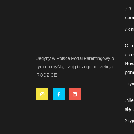
„Chc
nami
7 dn
Ojco
ojco
Jedyny w Polsce Portal Parentingowy o
Nowy
tym co myślą, czują i czego potrzebują
pom
RODZICE
1 ty
„Nie
się 
2 ty