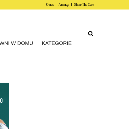
O nas
Autorzy
Share The Care
WNI W DOMU
KATEGORIE