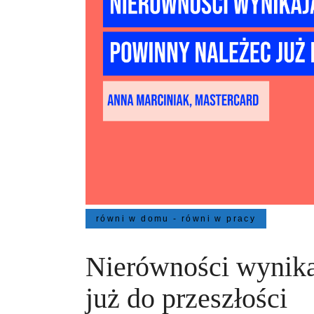
równi w domu - równi w pracy
Nierówności wynika
już do przeszłości