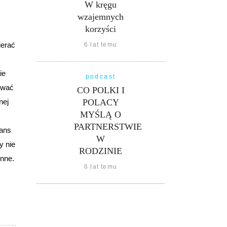
W kręgu
wzajemnych
korzyści
ierać
6 lat temu
ie
podcast
ować
CO POLKI I
nej
POLACY
MYŚLĄ O
PARTNERSTWIE
zans
W
y nie
RODZINIE
inne.
6 lat temu