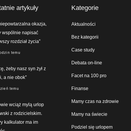
atnie artykuły
Kategorie
niepowtarzalna okazja,
Aktualności
 wspólnie napisać
Bez kategorii
wszy rozdział życia”
Case study
odzin temu
Debata on-line
ę, żeby nasz syn żył z
Facet na 100 pro
, a nie obok”
Finanse
dzień temu
Mamy czas na zdrowie
wie wciąż mylą urlop
wski z rodzicielskim.
Mamy na świecie
 kalkulator ma im
Podziel się urlopem
óc