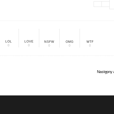
LOL
LOVE
NSFW
OMG
WTF
0
0
0
0
0
Następny a