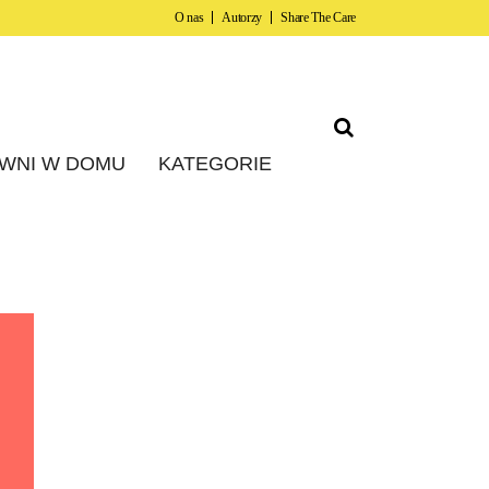
O nas
Autorzy
Share The Care
WNI W DOMU
KATEGORIE