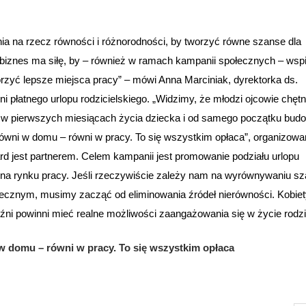
ia na rzecz równości i różnorodności, by tworzyć równe szanse dla
biznes ma siłę, by – również w ramach kampanii społecznych – wsp
orzyć lepsze miejsca pracy” – mówi Anna Marciniak, dyrektorka ds.
i płatnego urlopu rodzicielskiego. „Widzimy, że młodzi ojcowie chętn
iał w pierwszych miesiącach życia dziecka i od samego początku bud
ówni w domu – równi w pracy. To się wszystkim opłaca”, organizowa
rd jest partnerem. Celem kampanii jest promowanie podziału urlopu
ści na rynku pracy. Jeśli rzeczywiście zależy nam na wyrównywaniu s
cznym, musimy zacząć od eliminowania źródeł nierówności. Kobiet
ni powinni mieć realne możliwości zaangażowania się w życie rodz
 domu – równi w pracy. To się wszystkim opłaca