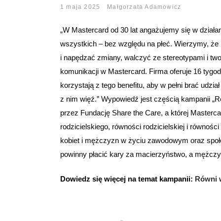
1 maja 2025
Małgorzata Adamowicz
„W Mastercard od 30 lat angażujemy się w działan
wszystkich – bez względu na płeć. Wierzymy, że 
i napędzać zmiany, walczyć ze stereotypami i tw
komunikacji w Mastercard. Firma oferuje 16 tygodn
korzystają z tego benefitu, aby w pełni brać udz
z nim więź.” Wypowiedź jest częścią kampanii „R
przez Fundację Share the Care, a której Masterca
rodzicielskiego, równości rodzicielskiej i równo
kobiet i mężczyzn w życiu zawodowym oraz społe
powinny płacić kary za macierzyństwo, a mężczyź
Dowiedz się więcej na temat kampanii:
Równi w