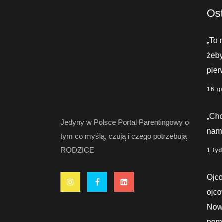
Ost
„To 
żeby
pier
16 g
„Chc
Jedyny w Polsce Portal Parentingowy o
nami
tym co myślą, czują i czego potrzebują
RODZICE
1 ty
Ojco
ojco
Nowy
pom