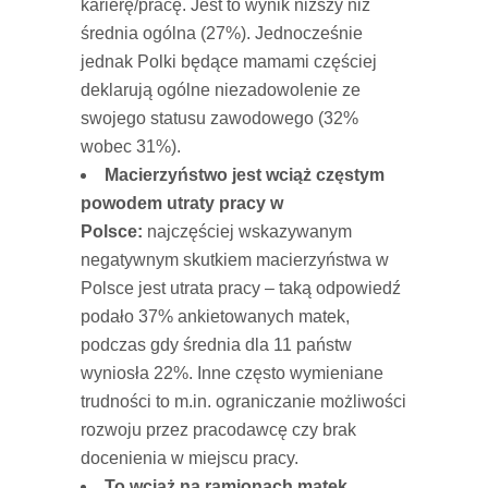
karierę/pracę. Jest to wynik niższy niż
średnia ogólna (27%). Jednocześnie
jednak Polki będące mamami częściej
deklarują ogólne niezadowolenie ze
swojego statusu zawodowego (32%
wobec 31%).
Macierzyństwo jest wciąż częstym
powodem utraty pracy w
Polsce:
najczęściej wskazywanym
negatywnym skutkiem macierzyństwa w
Polsce jest utrata pracy – taką odpowiedź
podało 37% ankietowanych matek,
podczas gdy średnia dla 11 państw
wyniosła 22%. Inne często wymieniane
trudności to m.in. ograniczanie możliwości
rozwoju przez pracodawcę czy brak
docenienia w miejscu pracy.
To wciąż na ramionach matek