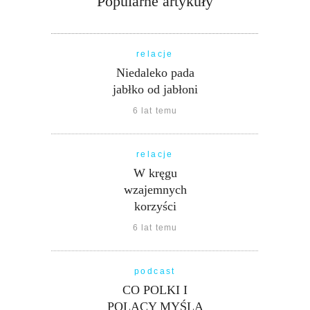
Popularne artykuły
relacje
Niedaleko pada
jabłko od jabłoni
6 lat temu
relacje
W kręgu
wzajemnych
korzyści
6 lat temu
podcast
CO POLKI I
POLACY MYŚLĄ