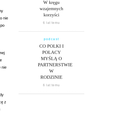
W kręgu
wzajemnych
ny
korzyści
o nie
6 lat temu
 po
podcast
CO POLKI I
POLACY
nej
MYŚLĄ O
ie
PARTNERSTWIE
 nie
W
RODZINIE
6 lat temu
gdy
cę z
u