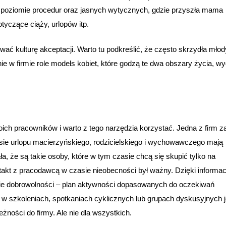
 poziomie procedur oraz jasnych wytycznych, gdzie przyszła mama
yczące ciąży, urlopów itp.
ać kulturę akceptacji. Warto tu podkreślić, że często skrzydła mło
 w firmie role models kobiet, które godzą te dwa obszary życia, wy
h pracowników i warto z tego narzędzia korzystać. Jedna z firm z
sie urlopu macierzyńskiego, rodzicielskiego i wychowawczego mają
, że są takie osoby, które w tym czasie chcą się skupić tylko na
kontakt z pracodawcą w czasie nieobecności był ważny. Dzięki informa
ie dobrowolności – plan aktywności dopasowanych do oczekiwań
w szkoleniach, spotkaniach cyklicznych lub grupach dyskusyjnych j
ości do firmy. Ale nie dla wszystkich.