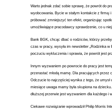
Warto jednak zdać sobie sprawę, że powrót do pr
wyobcowania. Bycie w stałym kontakcie z firmą 
próbować zmniejszyć ten efekt, organizując spot
umożliwiające pracodawcy sprawdzenie, co u niej
Bank BGK, chcąc dbać o rodziców, którzy przebywa
czas w pracy, wysyła im newsletter „Rodzinka w B
poczuciu wykluczenia i sprawia, że powrót jest p
Innym wyzwaniem po powrocie do pracy jest temp
przerastać młodą mamę. Dla pracujących przez cały
Odczucie to najczęściej wynika z tego, że umysł 
miesiące uwaga mamy była skupiona na dziecku.
dłuższej przerwie jest wyzwaniem dla każdego i
Ciekawe rozwiązanie wprowadził Philip Morris Int