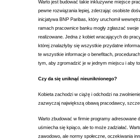
Warto jest budować takie inkluzywne miejsce pra
pewne rozwiązania lepiej, zderzając osobiste do
inicjatywa BNP Paribas, który uruchomił wewnęt
ramach pracownice banku mogły zgłaszać swoje pr
realizowane. Jedna z kobiet wracających do prac
której znalazłyby się wszystkie przydatne informa
te wszystkie informacje o benefitach, procedurac
tym, aby zgromadzić je w jednym miejscu i aby to
Czy da się uniknąć nieuniknionego?
Kobieta zachodzi w ciążę i odchodzi na zwolnieni
zazwyczaj największą obawą pracodawcy, szczegól
Warto zbudować w firmie programy adresowane do
uśmiecha się kpiąco, ale to może zadziałać. War
zawodowo, ale normy społeczne, oczekiwania inn