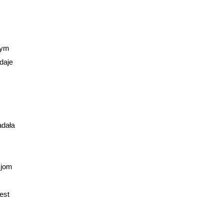
dym
daje
adała
cjom
est