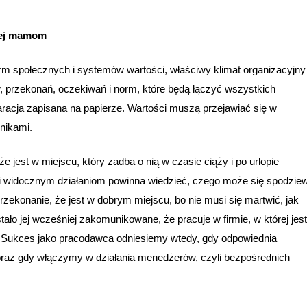
znej mamom
norm społecznych i systemów wartości, właściwy klimat organizacyjny
przekonań, oczekiwań i norm, które będą łączyć wszystkich
aracja zapisana na papierze. Wartości muszą przejawiać się w
wnikami.
e jest w miejscu, który zadba o nią w czasie ciąży i po urlopie
 i widocznym działaniom powinna wiedzieć, czego może się spodzie
rzekonanie, że jest w dobrym miejscu, bo nie musi się martwić, jak
tało jej wcześniej zakomunikowane, że pracuje w firmie, w której jest
y. Sukces jako pracodawca odniesiemy wtedy, gdy odpowiednia
oraz gdy włączymy w działania menedżerów, czyli bezpośrednich