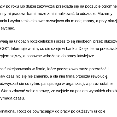
acy po roku lub dłużej zazwyczaj przekłada się na poczucie ogromn
i innymi pracownikami może zminimalizować to odczucie. Możemy
kania i wydarzenia ciekawe rozwojowo dla młodej mamy, a przy okazj
 słychać.
ją na urlopach rodzicielskich i przez to są nieobecni przez dłuższ
GK”. Informuje w nim, co się dzieje w banku. Dzięki temu przeciwdz
rzyjemniejszy, a ponowne wdrożenie do pracy łatwiejsze.
o funkcjonowania w firmie, które początkowo może przerażać i
 czas nic się nie zmieniło, a dla niej firma przeszła rewolucję.
odzwyczaił się od rytmu panującego w organizacji, a przez ostatnie
 Warto zdawać sobie sprawę, że wejście na poziom wysokich obrot
 wymaga czasu.
ernational. Rodzice powracający do pracy po dłuższym urlopie