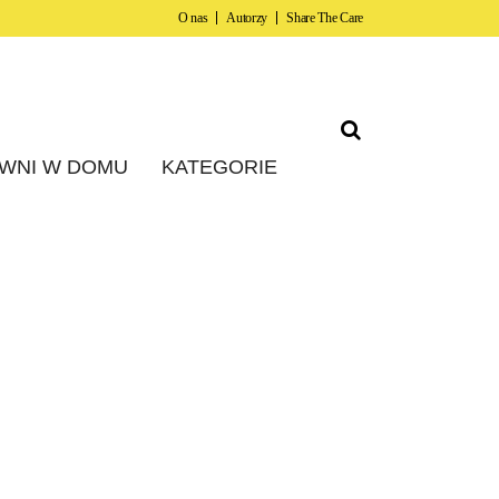
O nas
Autorzy
Share The Care
WNI W DOMU
KATEGORIE