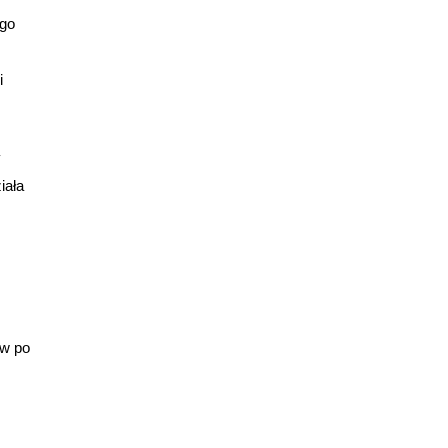
ego
i
y
iała
ów po