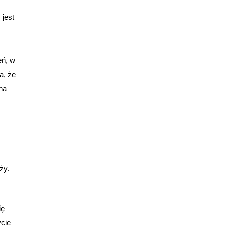
 jest
eń, w
a, że
na
ży.
ię
ycie