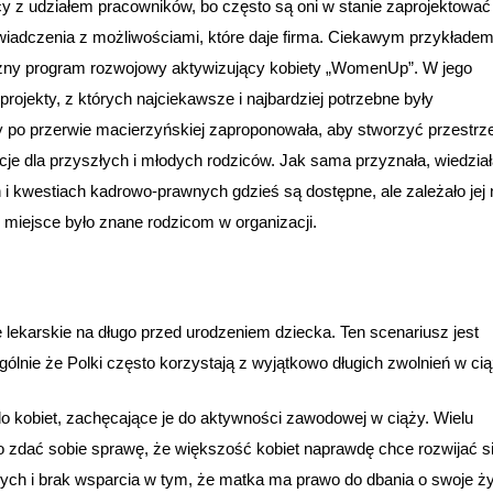
cy z udziałem pracowników, bo często są oni w stanie zaprojektować
świadczenia z możliwościami, które daje firma. Ciekawym przykładem
rzny program rozwojowy aktywizujący kobiety „WomenUp”. W jego
ojekty, z których najciekawsze i najbardziej potrzebne były
y po przerwie macierzyńskiej zaproponowała, aby stworzyć przestrz
cje dla przyszłych i młodych rodziców. Jak sama przyznała, wiedział
h i kwestiach kadrowo-prawnych gdzieś są dostępne, ale zależało jej 
 miejsce było znane rodzicom w organizacji.
e lekarskie na długo przed urodzeniem dziecka. Ten scenariusz jest
nie że Polki często korzystają z wyjątkowo długich zwolnień w cią
 kobiet, zachęcające je do aktywności zawodowej w ciąży. Wielu
to zdać sobie sprawę, że większość kobiet naprawdę chce rozwijać s
ych i brak wsparcia w tym, że matka ma prawo do dbania o swoje ż