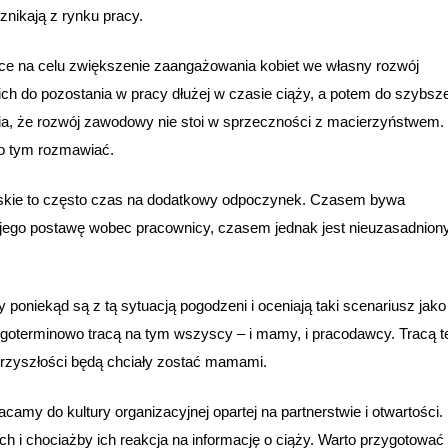
znikają z rynku pracy.
e na celu zwiększenie zaangażowania kobiet we własny rozwój
h do pozostania w pracy dłużej w czasie ciąży, a potem do szybsz
nia, że rozwój zawodowy nie stoi w sprzeczności z macierzyństwem.
o tym rozmawiać.
karskie to często czas na dodatkowy odpoczynek. Czasem bywa
ego postawę wobec pracownicy, czasem jednak jest nieuzasadniony
oniekąd są z tą sytuacją pogodzeni i oceniają taki scenariusz jako
ugoterminowo tracą na tym wszyscy – i mamy, i pracodawcy. Tracą t
przyszłości będą chciały zostać mamami.
my do kultury organizacyjnej opartej na partnerstwie i otwartości.
h i chociażby ich reakcja na informację o ciąży. Warto przygotować