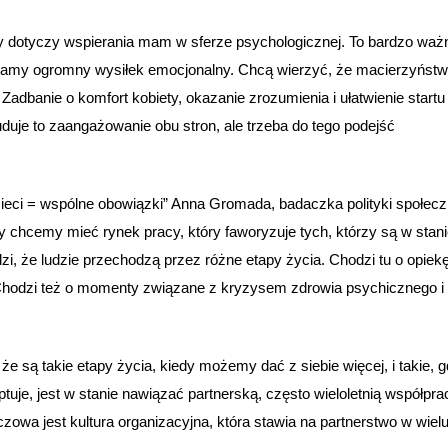
y dotyczy wspierania mam w sferze psychologicznej. To bardzo waż
 mamy ogromny wysiłek emocjonalny. Chcą wierzyć, że macierzyństw
dbanie o komfort kobiety, okazanie zrozumienia i ułatwienie startu
uduje to zaangażowanie obu stron, ale trzeba do tego podejść
eci = wspólne obowiązki” Anna Gromada, badaczka polityki społecz
y chcemy mieć rynek pracy, który faworyzuje tych, którzy są w stan
zi, że ludzie przechodzą przez różne etapy życia. Chodzi tu o opiekę
. Chodzi też o momenty związane z kryzysem zdrowia psychicznego i
e są takie etapy życia, kiedy możemy dać z siebie więcej, i takie, 
tuje, jest w stanie nawiązać partnerską, często wieloletnią współpra
owa jest kultura organizacyjna, która stawia na partnerstwo w wiel