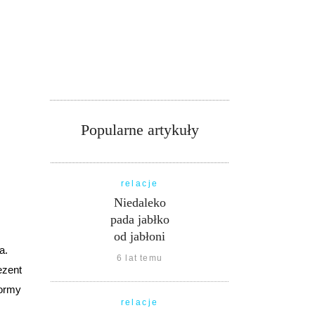
Popularne artykuły
relacje
Niedaleko
pada jabłko
od jabłoni
a.
6 lat temu
ezent
formy
relacje