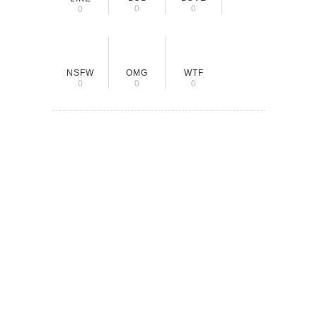
0
0
0
NSFW
OMG
WTF
0
0
0