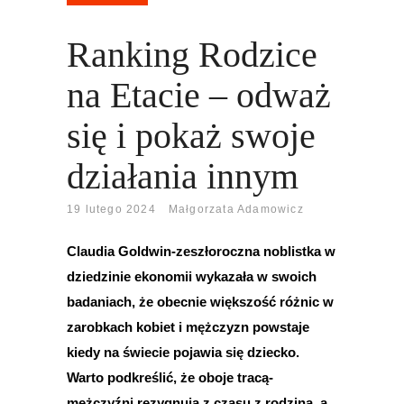
Ranking Rodzice
na Etacie – odważ
się i pokaż swoje
działania innym
19 lutego 2024
Małgorzata Adamowicz
Claudia Goldwin-zeszłoroczna noblistka w
dziedzinie ekonomii wykazała w swoich
badaniach, że obecnie większość różnic w
zarobkach kobiet i mężczyzn powstaje
kiedy na świecie pojawia się dziecko.
Warto podkreślić, że oboje tracą-
mężczyźni rezygnują z czasu z rodziną, a