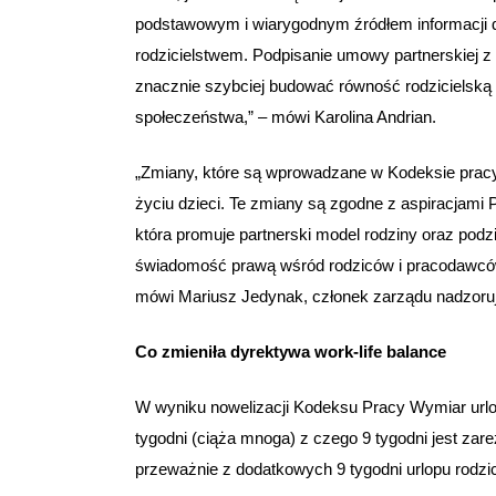
podstawowym i wiarygodnym źródłem informacji d
rodzicielstwem. Podpisanie umowy partnerskiej 
znacznie szybciej budować równość rodzicielską w
społeczeństwa,” – mówi Karolina Andrian.
„Zmiany, które są wprowadzane w Kodeksie pracy,
życiu dzieci. Te zmiany są zgodne z aspiracjami 
która promuje partnerski model rodziny oraz podz
świadomość prawą wśród rodziców i pracodawców 
mówi Mariusz Jedynak, członek zarządu nadzoruj
Co zmieniła dyrektywa work-life balance
W wyniku nowelizacji Kodeksu Pracy Wymiar urlop 
tygodni (ciąża mnoga) z czego 9 tygodni jest zar
przeważnie z dodatkowych 9 tygodni urlopu rodzi