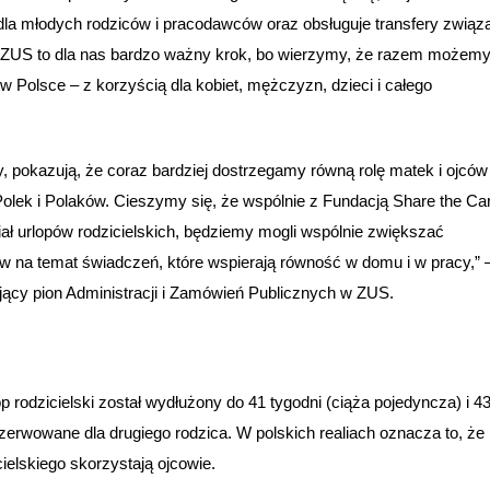
la młodych rodziców i pracodawców oraz obsługuje transfery związ
z ZUS to dla nas bardzo ważny krok, bo wierzymy, że razem możem
 Polsce – z korzyścią dla kobiet, mężczyzn, dzieci i całego
 pokazują, że coraz bardziej dostrzegamy równą rolę matek i ojców
Polek i Polaków. Cieszymy się, że wspólnie z Fundacją Share the Ca
iał urlopów rodzicielskich, będziemy mogli wspólnie zwiększać
na temat świadczeń, które wspierają równość w domu i w pracy,” 
ący pion Administracji i Zamówień Publicznych w ZUS.
rodzicielski został wydłużony do 41 tygodni (ciąża pojedyncza) i 4
ezerwowane dla drugiego rodzica. W polskich realiach oznacza to, że
cielskiego skorzystają ojcowie.