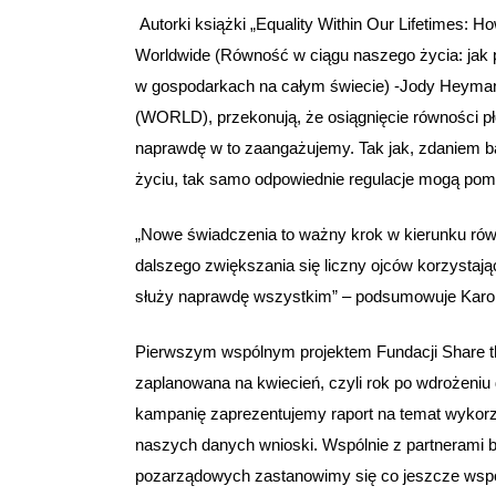
Autorki książki „Equality Within Our Lifetimes:
Worldwide (Równość w ciągu naszego życia: jak p
w gospodarkach na całym świecie) -Jody Heyman
(WORLD), przekonują, że osiągnięcie równości płci
naprawdę w to zaangażujemy. Tak jak, zdaniem ba
życiu, tak samo odpowiednie regulacje mogą pomc
„Nowe świadczenia to ważny krok w kierunku rów
dalszego zwiększania się liczny ojców korzystają
służy naprawdę wszystkim” – podsumowuje Karo
Pierwszym wspólnym projektem Fundacji Share t
zaplanowana na kwiecień, czyli rok po wdrożeniu 
kampanię zaprezentujemy raport na temat wykorz
naszych danych wnioski. Wspólnie z partnerami 
pozarządowych zastanowimy się co jeszcze wspól