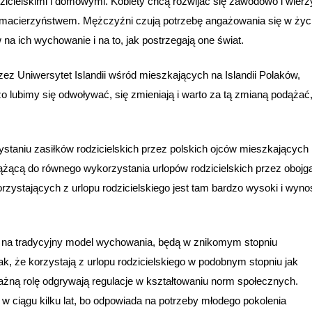
odzicielskimi i domowymi. Kobiety chcą rozwijać się zawodowo i wier
z macierzyństwem. Mężczyźni czują potrzebę angażowania się w życ
na ich wychowanie i na to, jak postrzegają one świat.
ez Uniwersytet Islandii wśród mieszkających na Islandii Polaków,
zo lubimy się odwoływać, się zmieniają i warto za tą zmianą podążać,
zystaniu zasiłków rodzicielskich przez polskich ojców mieszkających
 dążącą do równego wykorzystania urlopów rodzicielskich przez obojg
zystających z urlopu rodzicielskiego jest tam bardzo wysoki i wyno
du na tradycyjny model wychowania, będą w znikomym stopniu
ak, że korzystają z urlopu rodzicielskiego w podobnym stopniu jak
ważną rolę odgrywają regulacje w kształtowaniu norm społecznych.
 w ciągu kilku lat, bo odpowiada na potrzeby młodego pokolenia