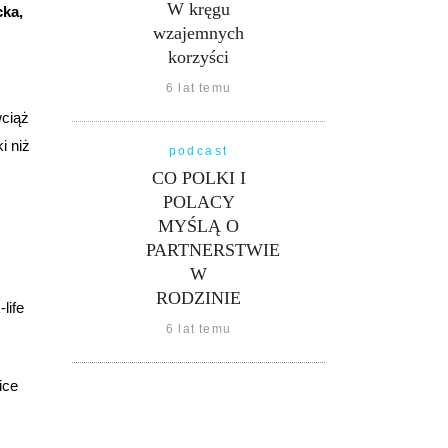
W kręgu
cka,
wzajemnych
korzyści
6 lat temu
wciąż
i niż
podcast
CO POLKI I
POLACY
MYŚLĄ O
PARTNERSTWIE
W
RODZINIE
life
6 lat temu
ice