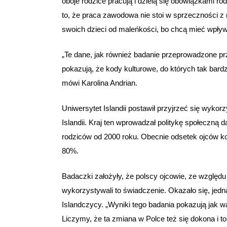
oboje rodzice pracują i dzielą się obowiązkami r
to, że praca zawodowa nie stoi w sprzeczności 
swoich dzieci od maleńkości, bo chcą mieć wpływ 
„Te dane, jak również badanie przeprowadzone prz
pokazują, że kody kulturowe, do których tak bard
mówi Karolina Andrian.
Uniwersytet Islandii postawił przyjrzeć się wykor
Islandii. Kraj ten wprowadzał politykę społeczną
rodziców od 2000 roku. Obecnie odsetek ojców kor
80%.
Badaczki założyły, że polscy ojcowie, ze wzglę
wykorzystywali to świadczenie. Okazało się, jedn
Islandczycy. „Wyniki tego badania pokazują jak 
Liczymy, że ta zmiana w Polce też się dokona i to