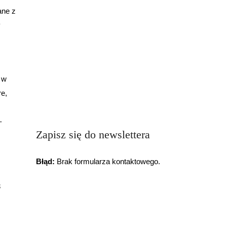
ane z
y
 w
re,
–
Zapisz się do newslettera
Błąd:
Brak formularza kontaktowego.
3