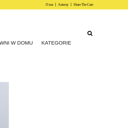
O nas
Autorzy
Share The Care
WNI W DOMU
KATEGORIE