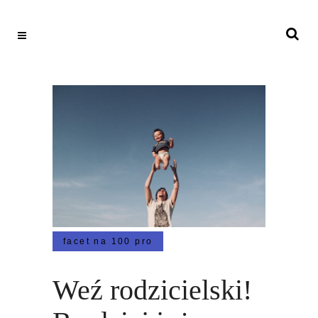
facet na 100 pro
Weź rodzicielski!