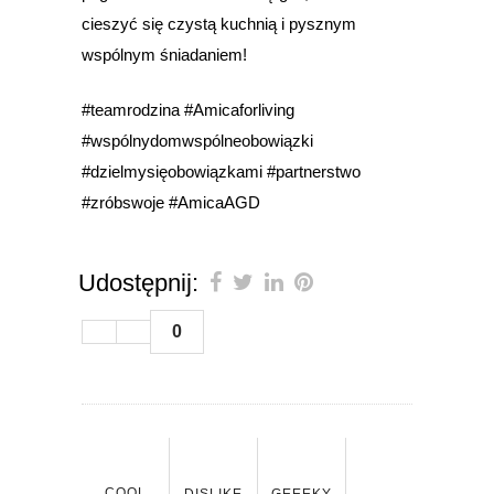
cieszyć się czystą kuchnią i pysznym
wspólnym śniadaniem!
#teamrodzina #Amicaforliving
#wspólnydomwspólneobowiązki
#dzielmysięobowiązkami #partnerstwo
#zróbswoje #AmicaAGD
Udostępnij:
0
COOL
DISLIKE
GEEEKY