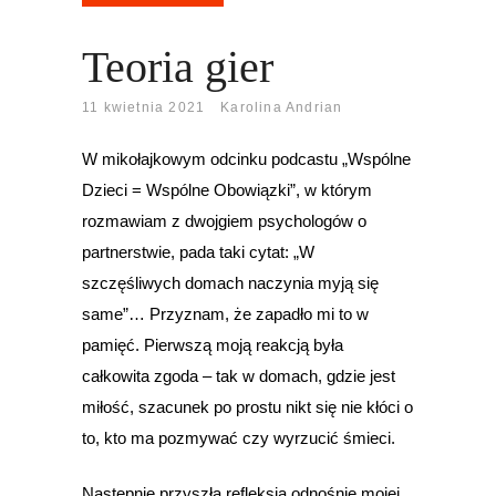
Teoria gier
11 kwietnia 2021
Karolina Andrian
W mikołajkowym odcinku podcastu „Wspólne
Dzieci = Wspólne Obowiązki”, w którym
rozmawiam z dwojgiem psychologów o
partnerstwie, pada taki cytat: „W
szczęśliwych domach naczynia myją się
same”… Przyznam, że zapadło mi to w
pamięć. Pierwszą moją reakcją była
całkowita zgoda – tak w domach, gdzie jest
miłość, szacunek po prostu nikt się nie kłóci o
to, kto ma pozmywać czy wyrzucić śmieci.
Następnie przyszła refleksja odnośnie mojej