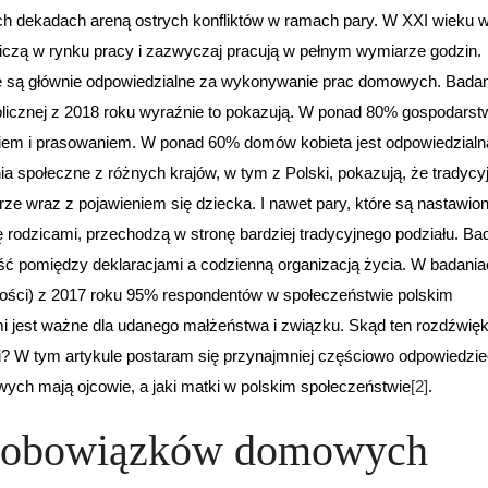
ch dekadach areną ostrych konfliktów w ramach pary. W XXI wieku 
iczą w rynku pracy i zazwyczaj pracują w pełnym wymiarze godzin.
re są głównie odpowiedzialne za wykonywanie prac domowych. Badan
icznej z 2018 roku wyraźnie to pokazują. W ponad 80% gospodarst
iem i prasowaniem. W ponad 60% domów kobieta jest odpowiedzialn
ia społeczne z różnych krajów, w tym z Polski, pokazują, że tradycy
 wraz z pojawieniem się dziecka. I nawet pary, które są nastawio
rodzicami, przechodzą w stronę bardziej tradycyjnego podziału. Ba
ność pomiędzy deklaracjami a codzienną organizacją życia. W badani
tości) z 2017 roku 95% respondentów w społeczeństwie polskim
i jest ważne dla udanego małżeństwa i związku. Skąd ten rozdźwię
? W tym artykule postaram się przynajmniej częściowo odpowiedzie
wych mają ojcowie, a jaki matki w polskim społeczeństwie
[2]
.
e obowiązków domowych