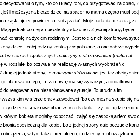
decydowaniu o tym, kto co i kiedy robi, co przygotować na obiad, k
et jeśli mężczyzna bierze dzieci na spacer, to mama często musi pod
 przekąski ojciec powinien ze sobą wziąć. Moje badania pokazują, że
Mają jednak do niej ambiwalentny stosunek. Z jednej strony, bycie
ać kontrolę na życiem rodzinnym. Jest to dla nich komfortowa sytua
by dzieci i całej rodziny zostają zaspokojone, a one dobrze wypełn
a jest w naukach społecznych
matczynym stróżowaniem
(
maternal
zę w rodzinie, bo pozwala na realizację własnych wyobrażeń o
drugiej jednak strony, to
matczyne stróżowanie
jest też obciążenie
łego planowania tego, co za chwilę ma się wydarzyć, a dodatkowo
 do reagowania na niezaplanowane sytuacje. To utrudnia im
e wszystkim w sferze pracy zawodowej (bo czy można skupić się na
 czy dziecku smakował obiad w przedszkolu i czy nie będzie głodne
, w którym kobieta mogłaby odpocząć i zająć się zaspokajaniem swoi
c bronią obosieczną dla kobiet, bo z jednej strony daje poczucie kontro
go obciążenia, w tym także mentalnego, codziennymi obowiązkami.