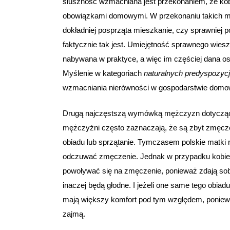
słuszność wzmacniana jest przekonaniem, że ko
obowiązkami domowymi. W przekonaniu takich męż
dokładniej posprząta mieszkanie, czy sprawniej p
faktycznie tak jest. Umiejętność sprawnego wiesza
nabywana w praktyce, a więc im częściej dana 
Myślenie w kategoriach
naturalnych predyspozycj
wzmacniania nierówności w gospodarstwie dom
Drugą najczęstszą wymówką mężczyzn dotycząc
mężczyźni często zaznaczają, że są zbyt zmęcze
obiadu lub sprzątanie. Tymczasem polskie matki
odczuwać zmęczenie. Jednak w przypadku kobiet 
powoływać się na zmęczenie, ponieważ zdają sobi
inaczej będą głodne. I jeżeli one same tego obiad
mają większy komfort pod tym względem, ponieważ 
zajmą.