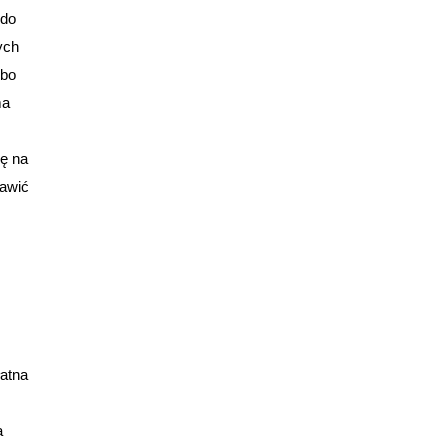
 do
ych
lbo
ma
ię na
bawić
łatna
a