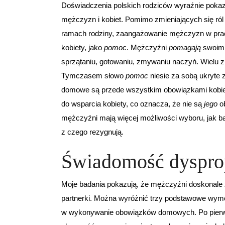
Doświadczenia polskich rodziców wyraźnie poka
mężczyzn i kobiet. Pomimo zmieniających się ról
ramach rodziny, zaangażowanie mężczyzn w prac
kobiety, jako
pomoc
. Mężczyźni
pomagają
swoim 
sprzątaniu, gotowaniu, zmywaniu naczyń. Wielu z
Tymczasem słowo
pomoc
niesie za sobą ukryte
domowe są przede wszystkim obowiązkami kobiet
do wsparcia kobiety, co oznacza, że nie są
jego
ob
mężczyźni mają więcej możliwości wyboru, jak ba
z czego rezygnują.
Świadomość dyspro
Moje badania pokazują, że mężczyźni doskonale 
partnerki. Można wyróżnić trzy podstawowe wym
w wykonywanie obowiązków domowych. Po pierwsze