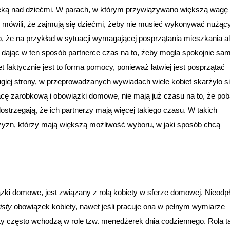
eką nad dziećmi. W parach, w którym przywiązywano większą wagę
mówili, że zajmują się dziećmi, żeby nie musieć wykonywać nużąc
że na przykład w sytuacji wymagającej posprzątania mieszkania a
r, dając w ten sposób partnerce czas na to, żeby mogła spokojnie sa
 faktycznie jest to forma pomocy, ponieważ łatwiej jest posprzątać
ugiej strony, w przeprowadzanych wywiadach wiele kobiet skarżyło s
racę zarobkową i obowiązki domowe, nie mają już czasu na to, że po
dostrzegają, że ich partnerzy mają więcej takiego czasu. W takich
yzn, którzy mają większą możliwość wyboru, w jaki sposób chcą
ki domowe, jest związany z rolą kobiety w sferze domowej. Nieodp
isty
obowiązek kobiety, nawet jeśli pracuje ona w pełnym wymiarze
ety często wchodzą w role tzw. menedżerek dnia codziennego. Rola t