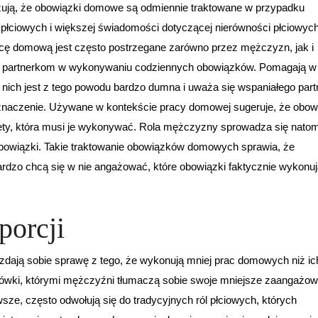
zują, że obowiązki domowe są odmiennie traktowane w przypadku
 płciowych i większej świadomości dotyczącej nierówności płciowyc
ę domową jest często postrzegane zarówno przez mężczyzn, jak i
partnerkom w wykonywaniu codziennych obowiązków. Pomagają w
 nich jest z tego powodu bardzo dumna i uważa się wspaniałego part
 znaczenie. Używane w kontekście pracy domowej sugeruje, że obow
y, która musi je wykonywać. Rola mężczyzny sprowadza się natom
owiązki. Takie traktowanie obowiązków domowych sprawia, że
rdzo chcą się w nie angażować, które obowiązki faktycznie wykonuj
porcji
zdają sobie sprawę z tego, że wykonują mniej prac domowych niż ic
ówki, którymi mężczyźni tłumaczą sobie swoje mniejsze zaangażow
, często odwołują się do tradycyjnych ról płciowych, których