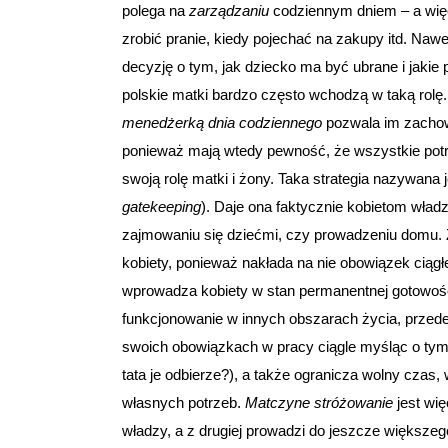
polega na
zarządzaniu
codziennym dniem – a więc 
zrobić pranie, kiedy pojechać na zakupy itd. Naw
decyzję o tym, jak dziecko ma być ubrane i jakie
polskie matki bardzo często wchodzą w taką rolę. 
menedżerką dnia codziennego
pozwala im zachow
ponieważ mają wtedy pewność, że wszystkie potrze
swoją rolę matki i żony. Taka strategia nazywan
gatekeeping
). Daje ona faktycznie kobietom wład
zajmowaniu się dziećmi, czy prowadzeniu domu. Z 
kobiety, ponieważ nakłada na nie obowiązek ciąg
wprowadza kobiety w stan permanentnej gotowość
funkcjonowanie w innych obszarach życia, przed
swoich obowiązkach w pracy ciągle myśląc o tym,
tata je odbierze?), a także ogranicza wolny czas
własnych potrzeb.
Matczyne stróżowanie
jest wię
władzy, a z drugiej prowadzi do jeszcze większe