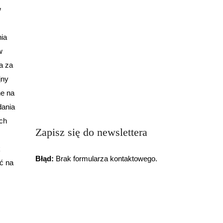
w
ia
w
a za
jny
ne na
dania
ach
Zapisz się do newslettera
k
Błąd:
Brak formularza kontaktowego.
ć na