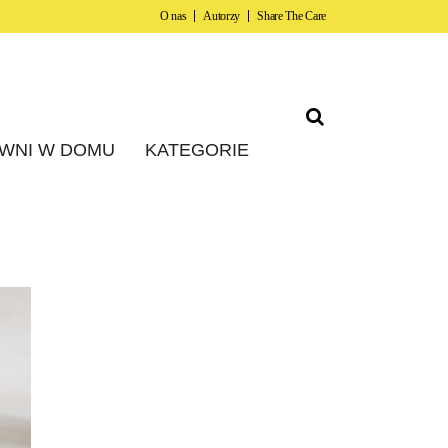
O nas
Autorzy
Share The Care
WNI W DOMU
KATEGORIE