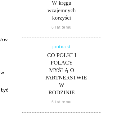
W kręgu
wzajemnych
korzyści
6 lat temu
ch w
podcast
CO POLKI I
POLACY
MYŚLĄ O
 w
PARTNERSTWIE
W
 być
RODZINIE
6 lat temu