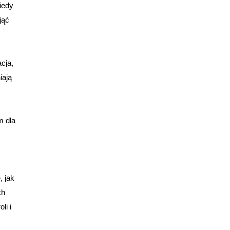
iedy
jąć
cja,
iają
m dla
, jak
ch
li i