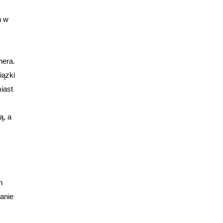
h w
nera.
iązki
iast
ą, a
h
anie