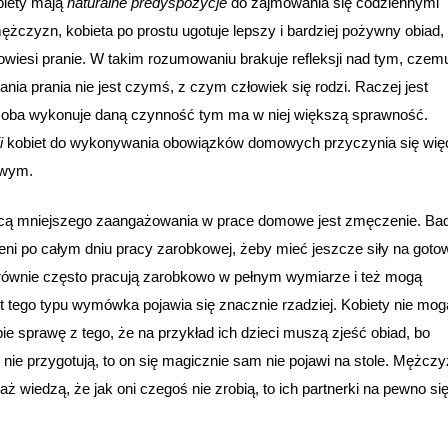
biety mają
naturalne predyspozycje
do zajmowania się codziennymi
czyzn, kobieta po prostu ugotuje lepszy i bardziej pożywny obiad,
owiesi pranie. W takim rozumowaniu brakuje refleksji nad tym, czem
nia prania nie jest czymś, z czym człowiek się rodzi. Raczej jest
osoba wykonuje daną czynność tym ma w niej większą sprawność.
i
kobiet do wykonywania obowiązków domowych przyczynia się wię
owym.
ą mniejszego zaangażowania w prace domowe jest zmęczenie. Bad
ni po całym dniu pracy zarobkowej, żeby mieć jeszcze siły na goto
 równie często pracują zarobkowo w pełnym wymiarze i też mogą
tego typu wymówka pojawia się znacznie rzadziej. Kobiety nie mog
e sprawę z tego, że na przykład ich dzieci muszą zjeść obiad, bo
u nie przygotują, to on się magicznie sam nie pojawi na stole. Mężczy
wiedzą, że jak oni czegoś nie zrobią, to ich partnerki na pewno si