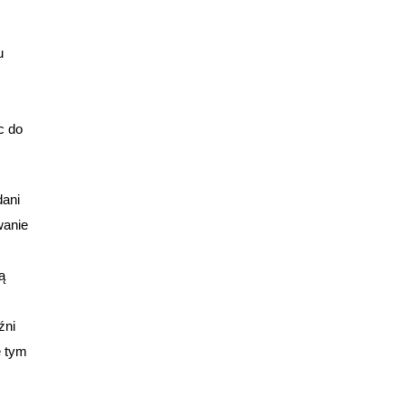
u
c do
ani
wanie
ą
źni
ę tym