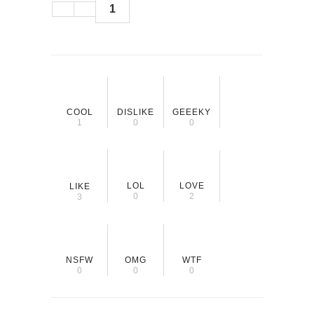
1
COOL
DISLIKE
GEEEKY
1
0
0
LOL
LOVE
LIKE
0
2
3
NSFW
OMG
WTF
0
0
0