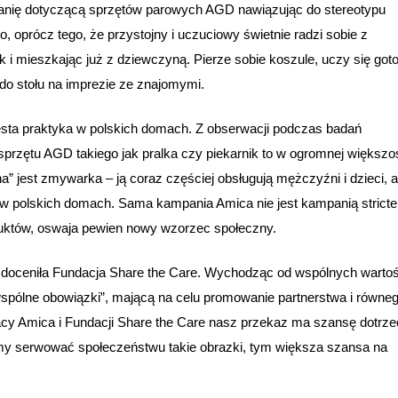
nię dotyczącą sprzętów parowych AGD nawiązując do stereotypu
oprócz tego, że przystojny i uczuciowy świetnie radzi sobie z
 i mieszkając już z dziewczyną. Pierze sobie koszule, uczy się go
do stołu na imprezie ze znajomymi.
 częsta praktyka w polskich domach. Z obserwacji podczas badań
sprzętu AGD takiego jak pralka czy piekarnik to w ogromnej większo
 jest zmywarka – ją coraz częściej obsługują mężczyźni i dzieci, a
w polskich domach. Sama kampania Amica nie jest kampanią stricte
oduktów, oswaja pewien nowy wzorzec społeczny.
e doceniła Fundacja Share the Care. Wychodząc od wspólnych wartoś
pólne obowiązki”, mającą na celu promowanie partnerstwa i równe
y Amica i Fundacji Share the Care nasz przekaz ma szansę dotrze
my serwować społeczeństwu takie obrazki, tym większa szansa na