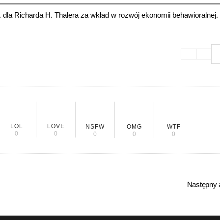
 dla Richarda H. Thalera za wkład w rozwój ekonomii behawioralnej.
LOL
LOVE
NSFW
OMG
WTF
0
0
0
0
0
Następny a