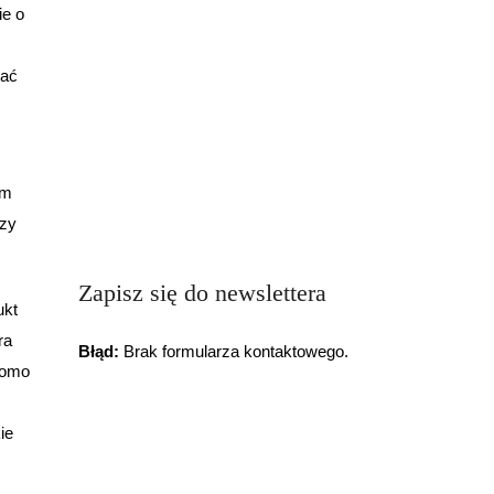
ie o
kać
im
szy
Zapisz się do newslettera
ukt
ra
Błąd:
Brak formularza kontaktowego.
Homo
ie