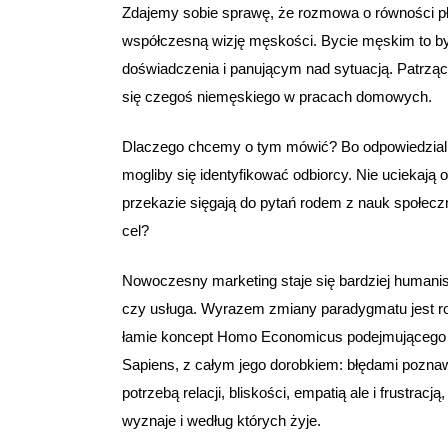
Zdajemy sobie sprawę, że rozmowa o równości p
współczesną wizję męskości. Bycie męskim to b
doświadczenia i panującym nad sytuacją. Patrzą
się czegoś niemęskiego w pracach domowych.
Dlaczego chcemy o tym mówić? Bo odpowiedzialne
mogliby się identyfikować odbiorcy. Nie uciekają 
przekazie sięgają do pytań rodem z nauk społeczny
cel?
Nowoczesny marketing staje się bardziej humanist
czy usługa. Wyrazem zmiany paradygmatu jest ro
łamie koncept Homo Economicus podejmującego z
Sapiens, z całym jego dorobkiem: błędami pozna
potrzebą relacji, bliskości, empatią ale i frustrac
wyznaje i według których żyje.