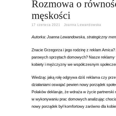
Rozmowa o równości 
męskości
17 czerwca 2021
Joanna Lewandowska
Autorka: Joanna Lewandowska, strategiczny men
Znacie Grzegorza i jego rodzinę z reklam Amica? 
parowych sprzętach domowych? Nasze reklamy to 
kobiety i mężczyzny we współczesnym społecze
Wiedząc jaką rolę odgrywa dziś reklama czy prz
działaniami oswajać pewien nowy porządek społec
Polaków deklaruje, że wdraża w życie partnersk
w wykonywaniu prac domowych analizując chocia
nowy porządek był komfortowy zarówno dla kobiet i