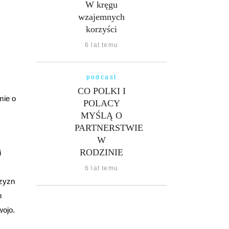
W kręgu
wzajemnych
korzyści
6 lat temu
podcast
CO POLKI I
mie o
POLACY
MYŚLĄ O
PARTNERSTWIE
W
RODZINIE
i
6 lat temu
czyzn
n
wojo.