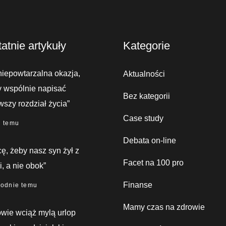
atnie artykuły
Kategorie
niepowtarzalna okazja,
Aktualności
 wspólnie napisać
Bez kategorii
wszy rozdział życia”
Case study
i temu
Debata on-line
ę, żeby nasz syn żył z
Facet na 100 pro
, a nie obok”
Finanse
godnie temu
Mamy czas na zdrowie
wie wciąż mylą urlop