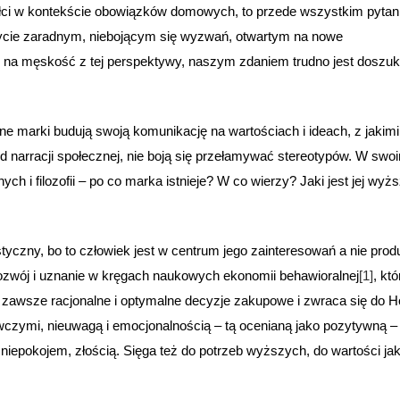
łci w kontekście obowiązków domowych, to przede wszystkim pytan
ycie zaradnym, niebojącym się wyzwań, otwartym na nowe
c na męskość z tej perspektywy, naszym zdaniem trudno jest doszu
 marki budują swoją komunikację na wartościach i ideach, z jakimi
od narracji społecznej, nie boją się przełamywać stereotypów. W swo
ch i filozofii – po co marka istnieje? W co wierzy? Jaki jest jej wyż
yczny, bo to człowiek jest w centrum jego zainteresowań a nie prod
zwój i uznanie w kręgach naukowych ekonomii behawioralnej
[1]
, któ
awsze racjonalne i optymalne decyzje zakupowe i zwraca się do 
wczymi, nieuwagą i emocjonalnością – tą ocenianą jako pozytywną –
ją, niepokojem, złością. Sięga też do potrzeb wyższych, do wartości jak