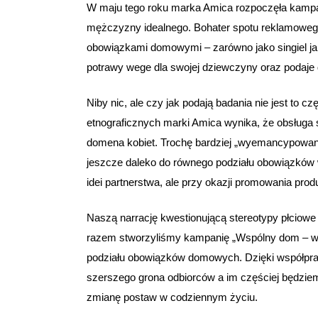
W maju tego roku marka Amica rozpoczęła kampa
mężczyzny idealnego. Bohater spotu reklamowego, 
obowiązkami domowymi – zarówno jako singiel jak
potrawy wege dla swojej dziewczyny oraz podaje 
Niby nic, ale czy jak podają badania nie jest to
etnograficznych marki Amica wynika, że obsługa 
domena kobiet. Trochę bardziej „wyemancypowana”
jeszcze daleko do równego podziału obowiązków 
idei partnerstwa, ale przy okazji promowania pr
Naszą narrację kwestionującą stereotypy płciow
razem stworzyliśmy kampanię „Wspólny dom – ws
podziału obowiązków domowych. Dzięki współprac
szerszego grona odbiorców a im częściej będzie
zmianę postaw w codziennym życiu.