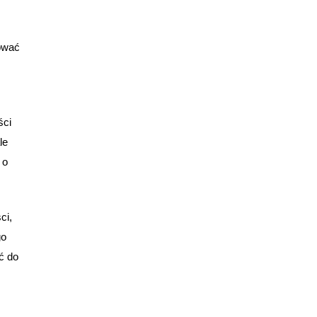
tować
ści
le
 o
ci,
go
ć do