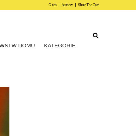
O nas
Autorzy
Share The Care
WNI W DOMU
KATEGORIE