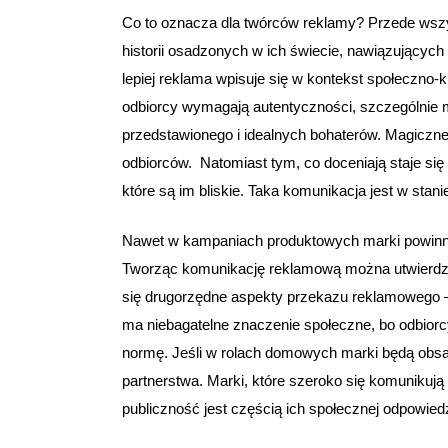
Co to oznacza dla twórców reklamy? Przede wszy
historii osadzonych w ich świecie, nawiązujących 
lepiej reklama wpisuje się w kontekst społeczn
odbiorcy wymagają autentyczności, szczególnie m
przedstawionego i idealnych bohaterów. Magiczne 
odbiorców. Natomiast tym, co doceniają staje się 
które są im bliskie. Taka komunikacja jest w stan
Nawet w kampaniach produktowych marki powinny
Tworząc komunikację reklamową można utwierdza
się drugorzędne aspekty przekazu reklamowego – c
ma niebagatelne znaczenie społeczne, bo odbiorcy
normę. Jeśli w rolach domowych marki będą obsad
partnerstwa. Marki, które szeroko się komuniku
publiczność jest częścią ich społecznej odpowiedz