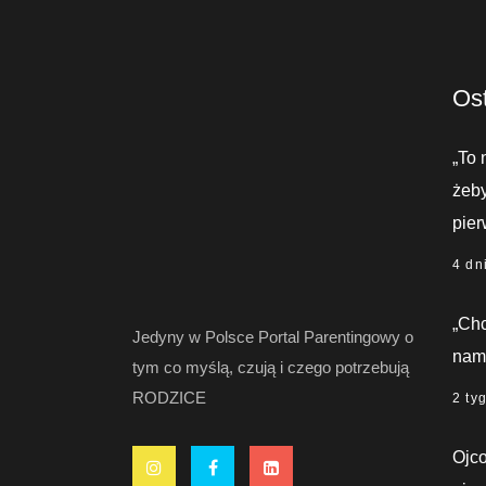
Ost
„To 
żeby
pier
4 dn
„Chc
Jedyny w Polsce Portal Parentingowy o
nami
tym co myślą, czują i czego potrzebują
RODZICE
2 ty
Ojco