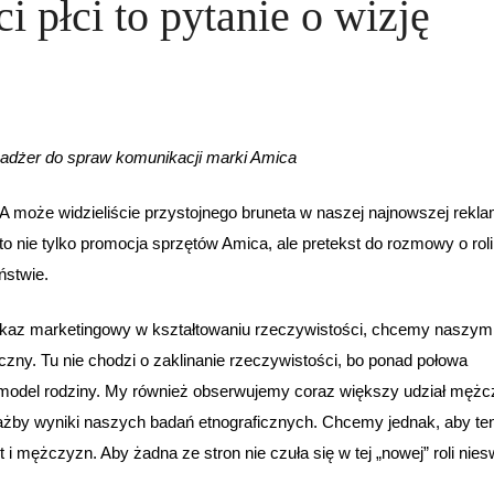
płci to pytanie o wizję
adżer do spraw komunikacji marki Amica
A może widzieliście przystojnego bruneta w naszej najnowszej rekla
nie tylko promocja sprzętów Amica, ale pretekst do rozmowy o roli
ństwie.
ekaz marketingowy w kształtowaniu rzeczywistości, chcemy naszym
zny. Tu nie chodzi o zaklinanie rzeczywistości, bo ponad połowa
i model rodziny. My również obserwujemy coraz większy udział męż
żby wyniki naszych badań etnograficznych. Chcemy jednak, aby te
 mężczyzn. Aby żadna ze stron nie czuła się w tej „nowej” roli nies