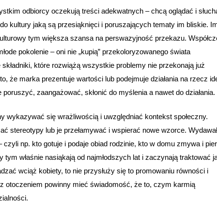
stkim odbiorcy oczekują treści adekwatnych – chcą oglądać i słuch
do kultury jaką są przesiąknięci i poruszających tematy im bliskie. I
o-kulturowy tym większa szansa na perswazyjność przekazu. Współcz
łode pokolenie – oni nie „kupią” przekoloryzowanego świata
składniki, które rozwiążą wszystkie problemy nie przekonają już
to, że marka prezentuje wartości lub podejmuje działania na rzecz ide
ie poruszyć, zaangażować, skłonić do myślenia a nawet do działania.
 wykazywać się wrażliwością i uwzględniać kontekst społeczny.
ć stereotypy lub je przełamywać i wspierać nowe wzorce. Wydawa
zyli np. kto gotuje i podaje obiad rodzinie, kto w domu zmywa i pie
 tym właśnie nasiąkają od najmłodszych lat i zaczynają traktować j
zać wciąż kobiety, to nie przysłuży się to promowaniu równości i
ją z otoczeniem powinny mieć świadomość, że to, czym karmią
ialności.