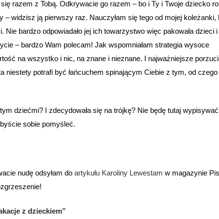
 się razem z Tobą. Odkrywacie go razem – bo i Ty i Twoje dziecko ro
cy – widzisz ją pierwszy raz. Nauczyłam się tego od mojej koleżanki, 
mi. Nie bardzo odpowiadało jej ich towarzystwo więc pakowała dzieci i
uczycie – bardzo Wam polecam! Jak wspomniałam strategia wysoce
ść na wszystko i nic, na znane i nieznane. I najważniejsze porzuc
ta niestety potrafi być łańcuchem spinającym Ciebie z tym, od czego
 tym dziećmi? I zdecydowała się na trójkę? Nie będę tutaj wypisywać
ibyście sobie pomyśleć.
uwacie nudę odsyłam do
artykułu Karoliny Lewestam
w magazynie Pi
ozgrzeszenie!
kacje z dzieckiem”