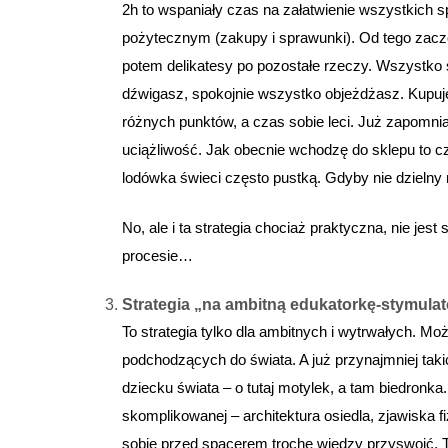
2h to wspaniały czas na załatwienie wszystkich 
pożytecznym (zakupy i sprawunki). Od tego zaczęł
potem delikatesy po pozostałe rzeczy. Wszystko 
dźwigasz, spokojnie wszystko objeżdżasz. Kupujes
różnych punktów, a czas sobie leci. Już zapomni
uciążliwość. Jak obecnie wchodzę do sklepu to 
lodówka świeci często pustką. Gdyby nie dzieln
No, ale i ta strategia chociaż praktyczna, nie je
procesie…
Strategia „na ambitną edukatorkę-stymula
To strategia tylko dla ambitnych i wytrwałych. Mo
podchodzących do świata. A już przynajmniej taki
dziecku świata – o tutaj motylek, a tam biedronka
skomplikowanej – architektura osiedla, zjawiska f
sobie przed spacerem trochę wiedzy przyswoić. Ta