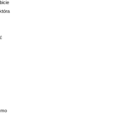
bicie
która
ić
smo