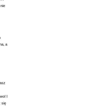
 nie
h
na, a
casz
wo! I
 się