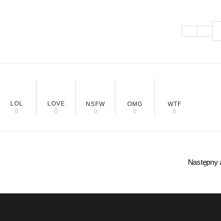
LOL
LOVE
NSFW
OMG
WTF
0
0
0
0
0
Następny a