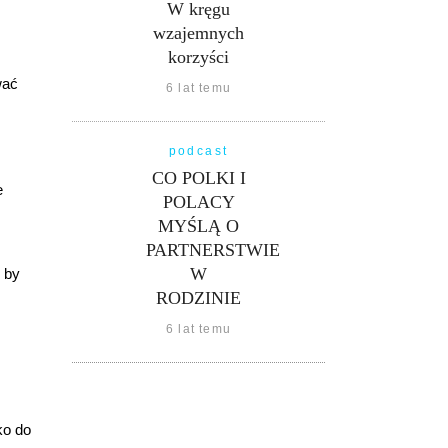
W kręgu
wzajemnych
korzyści
wać
6 lat temu
podcast
CO POLKI I
e
POLACY
MYŚLĄ O
PARTNERSTWIE
W
o by
RODZINIE
6 lat temu
ko do