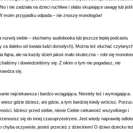
i nie zadziała na dzieci ruchliwe i słabo skupiające uwagę lub jeśli
 W moim przypadku odpada – nie znoszę monologów!
 rozwój siebie – słuchamy audiobooka lub jeszcze lepiej podcastu
my za daleko od świata ludzi dorosłych). Można też słuchać czytanyc
a fajna, ale na każdy dzień jakoś mało skuteczna – robi się monoton
aliśmy i dowiedzieliśmy się. Z nikim o tym nie pogadasz, nie
prawdza się.
nie najciekawsza i bardzo wciągająca. Niestety też i wymagająca.
wiesz gdzie idziesz, ani gdzie, a tym bardziej kiedy wrócisz. Porzu
ności. Idziesz przed siebie, niesie Ciebie ciekawość wszystkiego i
rzenosisz się do innej czasoprzestrzeni. Jest wtedy naprawdę odloto
 chyba oczywiste, jesteś przecież z dzieckiem! O dziwo dziecko też