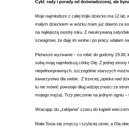
Cykl: rady i porady od doświadczonej, ale byn
Moje najmłodsze z całej trójki dziecko ma 12 lat
małym dzieckiem w wózku mam już dawno za sobą.
na najlepszą siostrę roku. Z nieukrywaną satysfak
szwagrowi, że daję im wolne i po pracy udałam się
Pierwsze wyzwanie – co robić do godziny 19:30,
sobą moją najmłodszą córkę Olę. Z jednej stron
niepełnosprawnych, szczególnie starszych można n
towarzystwo dla siebie. Z trzeciej „opieka nad dz
tu nie mówić powstaje dług wdzięczności ze strony 
mojego męża). Trzy pieczenie na jednym ogniu – 
Wracając do „zabijania” czasu do kąpieli wieczor
Mała Tosia się zmęczy i szybciej uśnie, a Ola ob