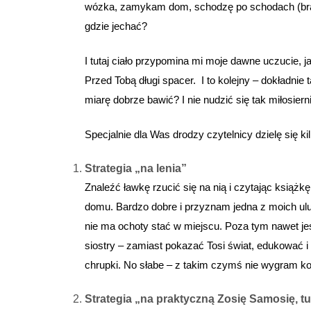
wózka, zamykam dom, schodzę po schodach (brak 
gdzie jechać?
I tutaj ciało przypomina mi moje dawne uczucie, 
Przed Tobą długi spacer. I to kolejny – dokładnie 
miarę dobrze bawić? I nie nudzić się tak miłosiern
Specjalnie dla Was drodzy czytelnicy dzielę się
Strategia „na lenia”
Znaleźć ławkę rzucić się na nią i czytając książkę
domu. Bardzo dobre i przyznam jedna z moich ulu
nie ma ochoty stać w miejscu. Poza tym nawet jeśl
siostry – zamiast pokazać Tosi świat, edukować i 
chrupki. No słabe – z takim czymś nie wygram ko
Strategia „na praktyczną Zosię Samosię, t