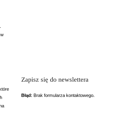
.
 w
Zapisz się do newslettera
które
Błąd:
Brak formularza kontaktowego.
ch
ina