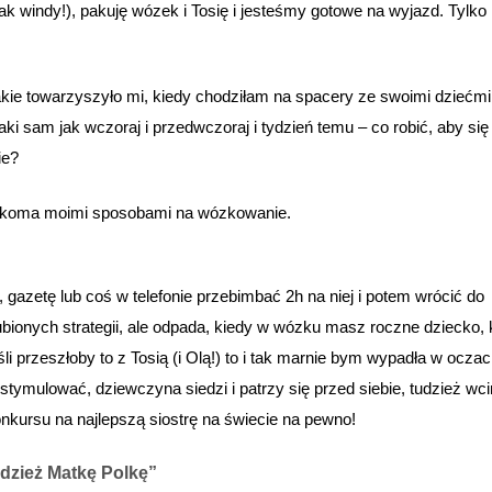
windy!), pakuję wózek i Tosię i jesteśmy gotowe na wyjazd. Tylko
jakie towarzyszyło mi, kiedy chodziłam na spacery ze swoimi dziećmi
taki sam jak wczoraj i przedwczoraj i tydzień temu – co robić, aby się
ie?
 kilkoma moimi sposobami na wózkowanie.
, gazetę lub coś w telefonie przebimbać 2h na niej i potem wrócić do
bionych strategii, ale odpada, kiedy w wózku masz roczne dziecko, 
i przeszłoby to z Tosią (i Olą!) to i tak marnie bym wypadła w ocza
stymulować, dziewczyna siedzi i patrzy się przed siebie, tudzież wc
nkursu na najlepszą siostrę na świecie na pewno!
udzież Matkę Polkę”