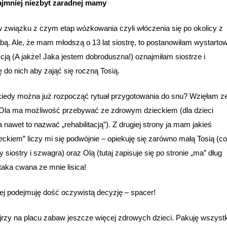
ajmniej niezbyt zaradnej mamy
, w związku z czym etap wózkowania czyli włóczenia się po okolicy z
 Ale, że mam młodszą o 13 lat siostrę, to postanowiłam wystarto
cją (A jakże! Jaka jestem dobroduszna!) oznajmiłam siostrze i
 do nich aby zająć się roczną Tosią.
 kiedy można już rozpocząć rytuał przygotowania do snu? Wzięłam z
y Ola ma możliwość przebywać ze zdrowym dzieckiem (dla dzieci
awet to nazwać „rehabilitacją”). Z drugiej strony ja mam jakieś
ieckiem” liczy mi się podwójnie – opiekuję się zarówno małą Tosią (c
siostry i szwagra) oraz Olą (tutaj zapisuje się po stronie „ma” dług
taka cwana ze mnie lisica!
nej podejmuję dość oczywistą decyzję – spacer!
ejrzy na placu zabaw jeszcze więcej zdrowych dzieci. Pakuję wszyst