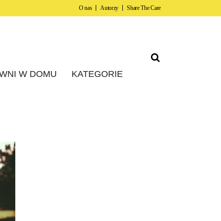
O nas
Autorzy
Share The Care
WNI W DOMU
KATEGORIE