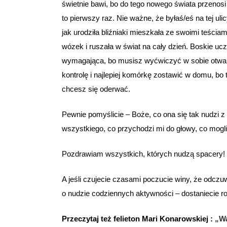
świetnie bawi, bo do tego nowego świata przenosi
to pierwszy raz. Nie ważne, że byłaś/eś na tej uli
jak urodziła bliźniaki mieszkała ze swoimi teścia
wózek i ruszała w świat na cały dzień. Boskie 
wymagająca, bo musisz wyćwiczyć w sobie otwarto
kontrolę i najlepiej komórkę zostawić w domu, bo 
chcesz się oderwać.
Pewnie pomyślicie – Boże, co ona się tak nudzi z
wszystkiego, co przychodzi mi do głowy, co mogl
Pozdrawiam wszystkich, których nudzą spacery!
A jeśli czujecie czasami poczucie winy, że odcz
o nudzie codziennych aktywności – dostaniecie r
Przeczytaj też felieton Mari Konarowskiej :
„Wa