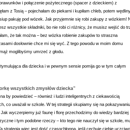
sprawunków i połączenie pożytecznego (spacer z dzieckiem) z
am z Tosią – pojechałam do piekarni i kupiłam chleb, potem wędliny
siup pakuję pod wózek. Jak przyjemnie się robi zakupy z wózkiem! 
z wszystkie składniki, bo nie robi ci różnicy, że musisz wejść do t
ałam, że tak można – bez wózka robienie zakupów to straszna
czasami dosłownie chce mi się wyć. Z tego powodu w moim domu
y mąż moglibyśmy umrzeć z głodu.
st stymulująca dla dziecka i w pewnym sensie pomija go w tym całym
torkę wszystkich zmysłów dziecka”
żna by powiedzieć – również i ludzi inteligentnych z ciekawością
ch, co uważali w szkole. W tej strategii skupiamy się na pokazywani
. Jak wyczerpiemy już faunę i florę przechodzimy do wiedzy bardziej
izyczne i tym podobne rzeczy – kto tego nie nauczył się w szkole, m
 strategia więc jest dość czasochłonna, jeśli cechuje ciebie uczciw