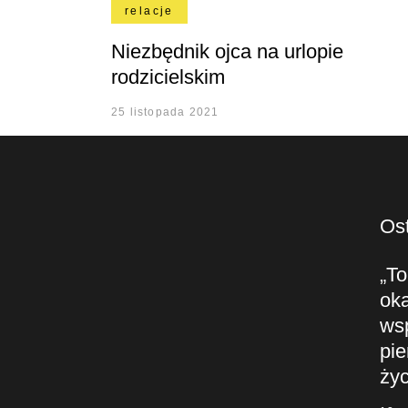
relacje
Niezbędnik ojca na urlopie
rodzicielskim
25 listopada 2021
Ost
„To
oka
ws
pie
życ