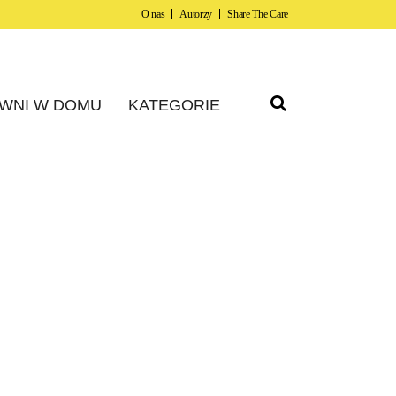
O nas
Autorzy
Share The Care
WNI W DOMU
KATEGORIE