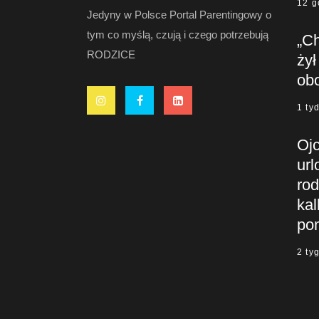
12 g
Jedyny w Polsce Portal Parentingowy o
tym co myślą, czują i czego potrzebują
„C
RODZICE
żył
ob
1 ty
Oj
url
rod
kal
po
2 ty