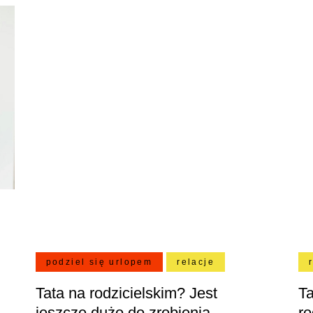
podziel się urlopem
relacje
Tata na rodzicielskim? Jest
Ta
jeszcze dużo do zrobienia…
ro