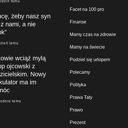
odzin temu
Facet na 100 pro
hcę, żeby nasz syn
Finanse
 z nami, a nie
ok”
Mamy czas na zdrowie
dzień temu
Mamy na świecie
cowie wciąż mylą
Podziel się urlopem
op ojcowski z
Polecamy
zicielskim. Nowy
kulator ma im
Polityka
móc
Prawa Taty
godnie temu
Prawo
Prezent