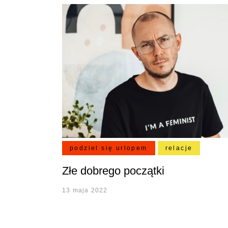
podziel się urlopem
relacje
Złe dobrego początki
13 maja 2022