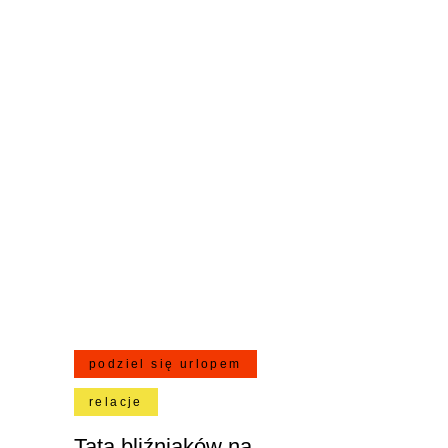
podziel się urlopem
relacje
Tata bliźniaków na