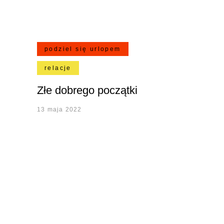
podziel się urlopem
relacje
Złe dobrego początki
13 maja 2022